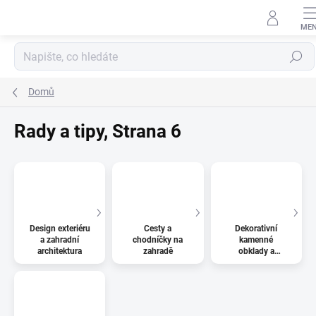
Přejít
na
obsah
Hledat
Domů
Rady a tipy
, Strana 6
Design exteriéru
Cesty a
Dekorativní
a zahradní
chodníčky na
kamenné
architektura
zahradě
obklady a
design