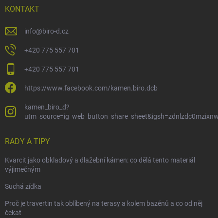
KONTAKT
info
@
biro-d.cz
+420 775 557 701
+420 775 557 701
https://www.facebook.com/kamen.biro.dcb
kamen_biro_d?
utm_source=ig_web_button_share_sheet&igsh=zdnlzdc0mzixn
RADY A TIPY
Kvarcit jako obkladový a dlažební kámen: co dělá tento materiál
výjimečným
Suchá zídka
Proč je travertin tak oblíbený na terasy a kolem bazénů a co od něj
čekat