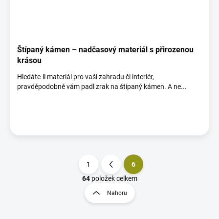
Štípaný kámen – nadčasový materiál s přirozenou
krásou
Hledáte-li materiál pro vaši zahradu či interiér,
pravděpodobně vám padl zrak na štípaný kámen. A ne...
1
6
S
t
64
položek celkem
O
r
v
Nahoru
á
l
á
n