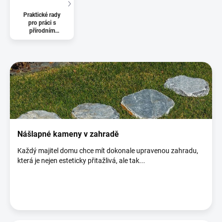
Praktické rady
pro práci s
přírodním
kamenem
V
ý
p
i
s
č
l
á
Nášlapné kameny v zahradě
n
Každý majitel domu chce mít dokonale upravenou zahradu,
k
která je nejen esteticky přitažlivá, ale tak...
ů