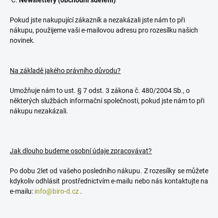
C.
Newslettery (obchodní sdělení)
Pokud jste nakupující zákazník a nezakázali jste nám to při
nákupu, použijeme vaši e-mailovou adresu pro rozesílku našich
novinek.
Na základě jakého právního důvodu?
Umožňuje nám to ust. § 7 odst. 3 zákona č. 480/2004 Sb., o
některých službách informační společnosti, pokud jste nám to při
nákupu nezakázali.
Jak dlouho budeme osobní údaje zpracovávat?
Po dobu 2let od vašeho posledního nákupu. Z rozesílky se můžete
kdykoliv odhlásit prostřednictvím e-mailu nebo nás kontaktujte na
e-mailu:
info@biro-d.cz
.