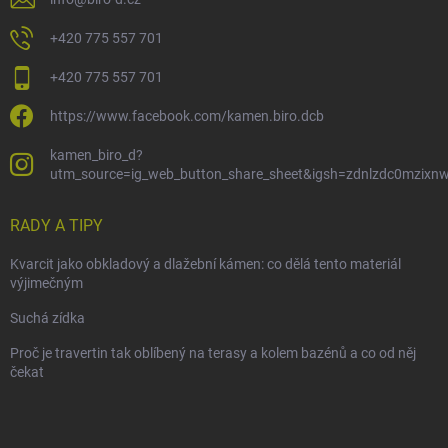
+420 775 557 701
+420 775 557 701
https://www.facebook.com/kamen.biro.dcb
kamen_biro_d?
utm_source=ig_web_button_share_sheet&igsh=zdnlzdc0mzixn
RADY A TIPY
Kvarcit jako obkladový a dlažební kámen: co dělá tento materiál
výjimečným
Suchá zídka
Proč je travertin tak oblíbený na terasy a kolem bazénů a co od něj
čekat