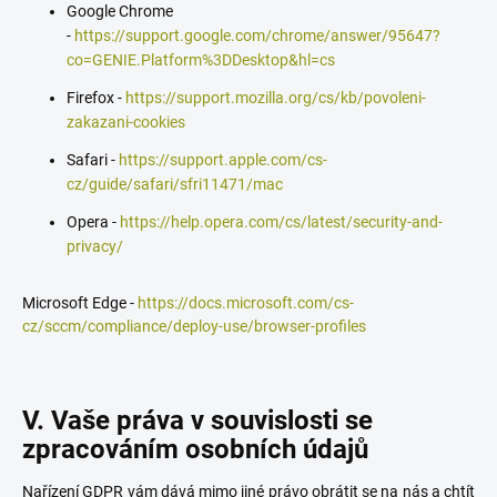
Google Chrome
-
https://support.google.com/chrome/answer/95647?
co=GENIE.Platform%3DDesktop&hl=cs
Firefox -
https://support.mozilla.org/cs/kb/povoleni-
zakazani-cookies
Safari -
https://support.apple.com/cs-
cz/guide/safari/sfri11471/mac
Opera -
https://help.opera.com/cs/latest/security-and-
privacy/
Microsoft Edge -
https://docs.microsoft.com/cs-
cz/sccm/compliance/deploy-use/browser-profiles
V. Vaše práva v souvislosti se
zpracováním osobních údajů
Nařízení GDPR vám dává mimo jiné právo obrátit se na nás a chtít