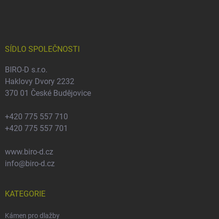
á
p
a
t
í
SÍDLO SPOLEČNOSTI
BIRO-D s.r.o.
Haklovy Dvory 2232
370 01 České Budějovice
+420 775 557 710
+420 775 557 701
www.biro-d.cz
info@biro-d.cz
KATEGORIE
Kámen pro dlažby