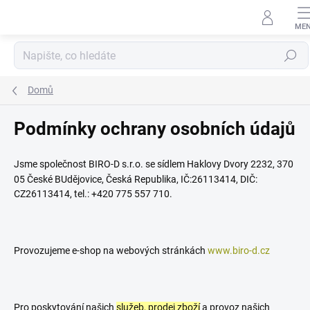
Přejít
na
obsah
Hledat
Domů
Podmínky ochrany osobních údajů
Jsme společnost BIRO-D s.r.o. se sídlem Haklovy Dvory 2232, 370
05 České BUdějovice, Česká Republika, IČ:26113414, DIČ:
CZ26113414, tel.: +420 775 557 710.
Provozujeme e-shop na webových stránkách
www.biro-d.cz
Pro poskytování našich
služeb, prodej zboží
a provoz našich