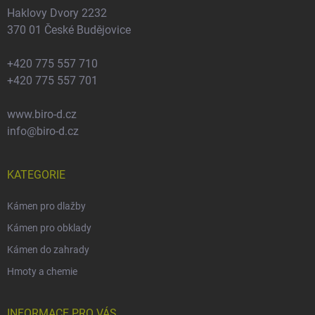
ý
Haklovy Dvory 2232
p
370 01 České Budějovice
i
s
+420 775 557 710
u
+420 775 557 701
www.biro-d.cz
info@biro-d.cz
KATEGORIE
Kámen pro dlažby
Kámen pro obklady
Kámen do zahrady
Hmoty a chemie
INFORMACE PRO VÁS