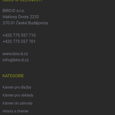
í
BIRO-D s.r.o.
Haklovy Dvory 2232
370 01 České Budějovice
+420 775 557 710
+420 775 557 701
www.biro-d.cz
info@biro-d.cz
KATEGORIE
Kámen pro dlažby
Kámen pro obklady
Kámen do zahrady
Hmoty a chemie