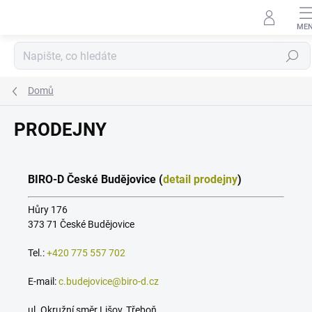
Přejít
na
obsah
Hledat
Domů
PRODEJNY
BIRO-D České Budějovice (
detail prodejny
)
Hůry 176
373 71 České Budějovice
Tel.:
+420 775 557 702
E-mail:
c.budejovice@biro-d.cz
ul. Okružní směr Lišov, Třeboň