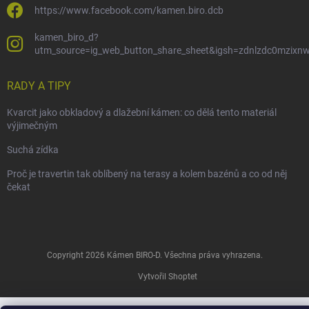
https://www.facebook.com/kamen.biro.dcb
kamen_biro_d?
utm_source=ig_web_button_share_sheet&igsh=zdnlzdc0mzixn
RADY A TIPY
Kvarcit jako obkladový a dlažební kámen: co dělá tento materiál
výjimečným
Suchá zídka
Proč je travertin tak oblíbený na terasy a kolem bazénů a co od něj
čekat
Copyright 2026
Kámen BIRO-D
. Všechna práva vyhrazena.
Vytvořil Shoptet