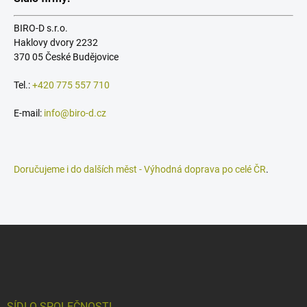
BIRO-D s.r.o.
Haklovy dvory 2232
370 05 České Budějovice
Tel.:
+420 775 557 710
E-mail:
info@biro-d.cz
Doručujeme i do dalších měst - Výhodná doprava po celé ČR
.
Z
á
p
a
t
SÍDLO SPOLEČNOSTI