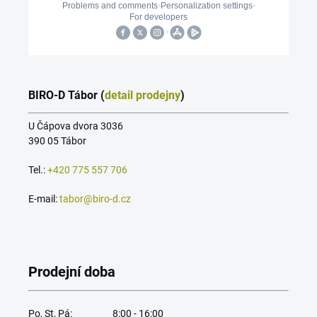
BIRO-D Tábor (
detail prodejny
)
U Čápova dvora 3036
390 05 Tábor
Tel.:
+420 775 557 706
E-mail:
tabor@biro-d.cz
Prodejní doba
Po, St, Pá:
8:00 - 16:00