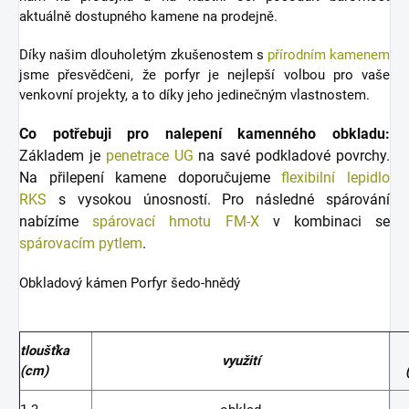
aktuálně dostupného kamene na prodejně.
Díky našim dlouholetým zkušenostem s
přírodním kamenem
jsme přesvědčeni, že porfyr je nejlepší volbou pro vaše
venkovní projekty, a to díky jeho jedinečným vlastnostem.
Co potřebuji pro nalepení kamenného obkladu:
Základem je
penetrace UG
na savé podkladové povrchy.
Na přilepení kamene doporučujeme
flexibilní lepidlo
RKS
s vysokou únosností. Pro následné spárování
nabízíme
spárovací hmotu FM-X
v kombinaci se
spárovacím pytlem
.
Obkladový kámen Porfyr šedo-hnědý
tloušťka
využití
(cm)