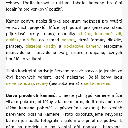
výhody. Protiskluzová struktura tohoto kamene ho činí
ideálním pro venkovní použití.
Kámen porfyru nabízí široké spektrum možností pro využití
venkovních projektů. Může být použit pro garážová stání,
příjezdové cesty, terasy, chodníky,
dlažbu
,
kamenné zdi
,
oblázky
a
štěrk
do zahrad,
schody
, různé formáty dlaždic,
parapety,
dlažební kostky
a
obkladové kameny
. Nabízíme
nepravidelné i pravidelné tvary, řezané i štípané, různých
tlouštěk a velikostí.
Tento konkrétní porfyr je červeno-rezavé barvy a je jedním ze
čtyř barevných variant, které nabízíme. Další barvy jsou
červeno-rezavý
,
rezavý
(pestrobarevná) a
šedo-červená
.
Barva přírodních kamenů:
U některých typů kamene může
vlivem pokračující těžby v kamenolomu, dojít dočasně (než
těžba kamene pokročí k původnímu odstínu) ke změně
barevného odstínu kamene. Proto doporučujeme nevybírat
kámen jen podle fotografií v galerii ale přijet se podívat k
nám na prodejnu a na vlastní oči posoudit barevnost