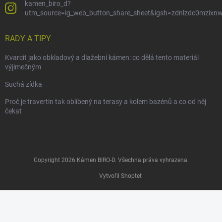
kamen_biro_d?
utm_source=ig_web_button_share_sheet&igsh=zdnlzdc0mzixn
RADY A TIPY
Kvarcit jako obkladový a dlažební kámen: co dělá tento materiál
výjimečným
Suchá zídka
Proč je travertin tak oblíbený na terasy a kolem bazénů a co od něj
čekat
Copyright 2026
Kámen BIRO-D
. Všechna práva vyhrazena.
Vytvořil Shoptet