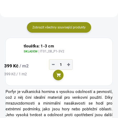
Zobrazit všechny související produkty
tloušťka: 1-3 cm
| IT01_OB_P1-3V2
SKLADEM
−
+
399 Kč
/ m2
Měrná
399 Kč / 1 m2
Do košíku
cena:
Porfyr je vulkanická hornina s vysokou odolností a pevností,
což z něj činí ideální materiál pro venkovní použití. Díky
mrazuvzdornosti a minimální nasákavosti se hodí pro
extrémní podmínky, jako jsou hory nebo pobřežní oblasti.
Jeho vysoká tvrdost a odolnost proti opotřebení jsou další