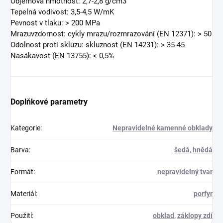
Objemová hmotnost: 2,7-2,8 g/cm3
Tepelná vodivost: 3,5-4,5 W/mK
Pevnost v tlaku: > 200 MPa
Mrazuvzdornost: cykly mrazu/rozmrazování (EN 12371): > 50
Odolnost proti skluzu: skluznost (EN 14231): > 35-45
Nasákavost (EN 13755): < 0,5%
Doplňkové parametry
Kategorie
:
Nepravidelné kamenné obklady
Barva
:
šedá
,
hnědá
Formát
:
nepravidelný tvar
Materiál
:
porfyr
Použití
:
obklad
,
záklopy zdí