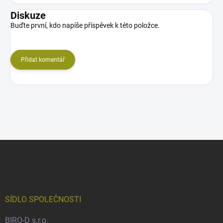
Diskuze
Buďte první, kdo napíše příspěvek k této položce.
Přidat komentář
Z
á
p
a
t
í
SÍDLO SPOLEČNOSTI
BIRO-D s.r.o.