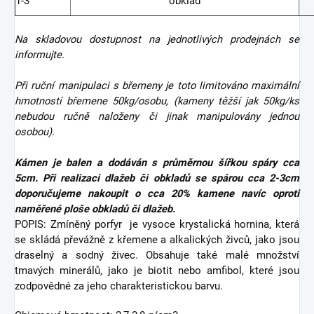
1-3
obklad
Na skladovou dostupnost na jednotlivých prodejnách se
informujte.
Při ruční manipulaci s břemeny je toto limitováno maximální
hmotností břemene 50kg/osobu, (kameny těžší jak 50kg/ks
nebudou ručně naloženy či jinak manipulovány jednou
osobou).
Kámen je balen a dodáván s průměrnou šířkou spáry cca
5cm. Při realizaci dlažeb či obkladů se spárou cca 2-3cm
doporučujeme nakoupit o cca 20% kamene navíc oproti
naměřené ploše obkladů či dlažeb.
POPIS: Zmíněný porfyr
je vysoce krystalická hornina, která
se skládá převážně z křemene a alkalických živců, jako jsou
draselný a sodný živec. Obsahuje také malé množství
tmavých minerálů, jako je biotit nebo amfibol, které jsou
zodpovědné za jeho charakteristickou barvu.