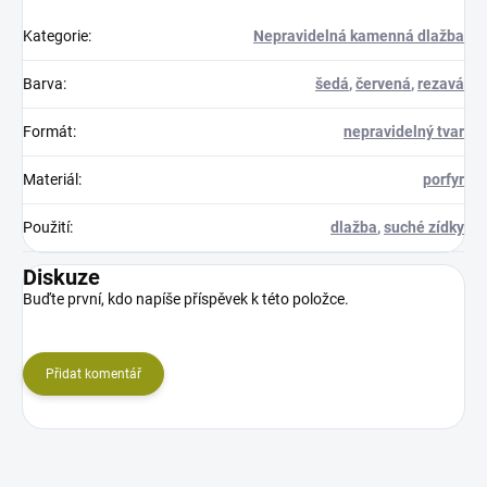
Kategorie
:
Nepravidelná kamenná dlažba
Barva
:
šedá
,
červená
,
rezavá
Formát
:
nepravidelný tvar
Materiál
:
porfyr
Použití
:
dlažba
,
suché zídky
Diskuze
Buďte první, kdo napíše příspěvek k této položce.
Přidat komentář