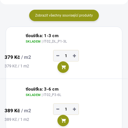
Zobrazit všechny související produkty
tloušťka: 1-3 cm
| IT02_DL_P1-3L
SKLADEM
−
+
379 Kč
/ m2
Měrná
379 Kč / 1 m2
Do košíku
cena:
tloušťka: 3-6 cm
| IT02_P3-6L
SKLADEM
−
+
389 Kč
/ m2
Měrná
389 Kč / 1 m2
Do košíku
cena: