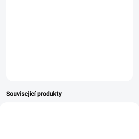
odstínech červené, šedé a rezavé, působí velmi živě a příjemně.
Jeho barevné variace vytvářejí zajímavé a přirozené kombinace,
které najdou uplatnění jako velice odolná kamenná venkovní
dlažba či jako nášlapné kameny do zahrady.
To ale není zdaleka vše...
DETAILNÍ INFORMACE
ZEPTAT SE
Související produkty