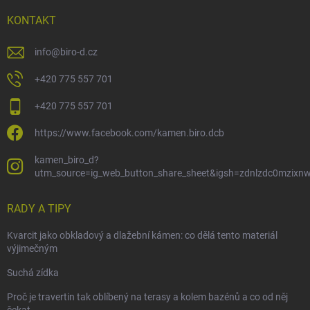
KONTAKT
info
@
biro-d.cz
+420 775 557 701
+420 775 557 701
https://www.facebook.com/kamen.biro.dcb
kamen_biro_d?
utm_source=ig_web_button_share_sheet&igsh=zdnlzdc0mzixn
RADY A TIPY
Kvarcit jako obkladový a dlažební kámen: co dělá tento materiál
výjimečným
Suchá zídka
Proč je travertin tak oblíbený na terasy a kolem bazénů a co od něj