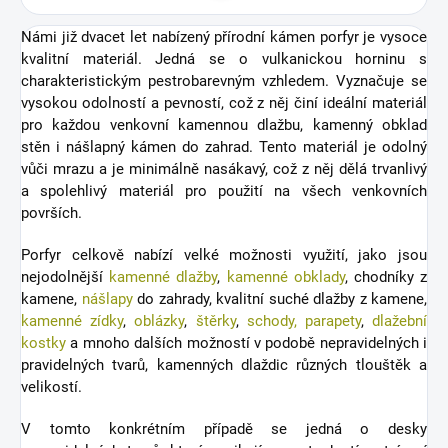
Námi již dvacet let nabízený přírodní kámen porfyr je vysoce
kvalitní materiál. Jedná se o vulkanickou horninu s
charakteristickým pestrobarevným vzhledem. Vyznačuje se
vysokou odolností a pevností, což z něj činí ideální materiál
pro každou venkovní kamennou dlažbu, kamenný obklad
stěn i nášlapný kámen do zahrad. Tento materiál je odolný
vůči mrazu a je minimálně nasákavý, což z něj dělá trvanlivý
a spolehlivý materiál pro použití na všech venkovních
površích.
Porfyr celkově nabízí velké možnosti využití, jako jsou
nejodolnější
kamenné dlažby
,
kamenné obklady
, chodníky z
kamene,
nášlapy
do zahrady, kvalitní suché dlažby z kamene,
kamenné zídky
,
oblázky
,
štěrky
,
schody, parapety
,
dlažební
kostky
a mnoho dalších možností v podobě nepravidelných i
pravidelných tvarů, kamenných dlaždic různých tlouštěk a
velikostí.
V tomto konkrétním případě se jedná o desky