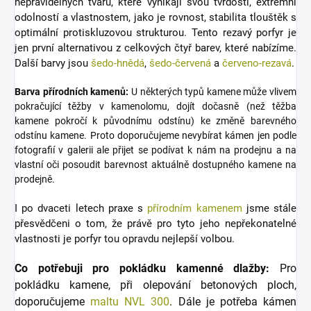
nepravidelných tvarů, které vynikají svou tvrdostí, extrémní
odolností a vlastnostem, jako je rovnost, stabilita tlouštěk s
optimální protiskluzovou strukturou. Tento rezavý porfyr je
jen první alternativou z celkových čtyř barev, které nabízíme.
Další barvy jsou
šedo-hnědá
,
šedo-červená
a
červeno-rezavá
.
Barva přírodních kamenů:
U některých typů kamene může vlivem
pokračující těžby v kamenolomu, dojít dočasně (než těžba
kamene pokročí k původnímu odstínu) ke změně barevného
odstínu kamene. Proto doporučujeme nevybírat kámen jen podle
fotografií v galerii ale přijet se podívat k nám na prodejnu a na
vlastní oči posoudit barevnost aktuálně dostupného kamene na
prodejně.
I po dvaceti letech praxe s
přírodním kamenem
jsme stále
přesvědčeni o tom, že právě pro tyto jeho nepřekonatelné
vlastnosti je porfyr tou opravdu nejlepší volbou.
Co potřebuji pro pokládku kamenné dlažby:
Pro
pokládku kamene, při olepování betonových ploch,
doporučujeme
maltu NVL 300
. Dále je potřeba kámen