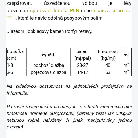
zaspárovat. Osvědčenou volbou je léty
prověřená
spárovací hmota PFN
nebo
spárovací hmota
PFH
, která je navíc odolná posypovým solím.
Dlažební i obkladový kámen Porfyr rezavý.
tloušťka
balení
hmotnost
využití
mj
(cm)
(mj/pal)
(kg/mj)
2
1-3
pochozí dlažba
23-27
40
m
2
3-6
pojezdová dlažba
14-17
63
m
Na skladovou dostupnost na jednotlivých prodejnách se
informujte.
Při ruční manipulaci s břemeny je toto limitováno maximální
hmotností břemene 50kg/osobu, (kameny těžší jak 50kg/ks
nebudou ručně naloženy či jinak manipulovány jednou
osobou).