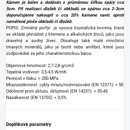
Kámen je balen a dodáván s průměrnou šířkou spáry cca
5cm. Při realizaci dlažeb či obkladů se spárou cca 2-3cm
doporučujeme nakoupit o cca 20% kamene navíc oproti
naměřené ploše obkladů či dlažeb.
POPIS: Zmíněný porfyr
je vysoce krystalická hornina, která
se skládá převážně z křemene a alkalických živců, jako jsou
draselný a sodný živec. Obsahuje také malé množství
tmavých minerálů, jako je biotit nebo amfibol, které jsou
zodpovědné za jeho charakteristickou barvu.
Objemová hmotnost: 2,7-2,8 g/cm3
Tepelná vodivost: 3,5-4,5 W/mK
Pevnost v tlaku: > 200 MPa
Mrazuvzdornost: cykly mrazu/rozmrazování (EN 12371): > 50
Odolnost proti skluzu: skluznost (EN 14231): > 35-45
Nasákavost (EN 13755): < 0,5%
Doplňkové parametry