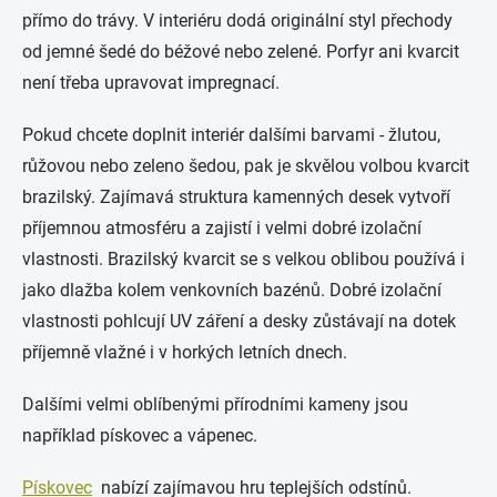
přímo do trávy. V interiéru dodá originální styl přechody
od jemné šedé do béžové nebo zelené. Porfyr ani kvarcit
není třeba upravovat impregnací.
Pokud chcete doplnit interiér dalšími barvami - žlutou,
růžovou nebo zeleno šedou, pak je skvělou volbou kvarcit
brazilský. Zajímavá struktura kamenných desek vytvoří
příjemnou atmosféru a zajistí i velmi dobré izolační
vlastnosti. Brazilský kvarcit se s velkou oblibou používá i
jako dlažba kolem venkovních bazénů. Dobré izolační
vlastnosti pohlcují UV záření a desky zůstávají na dotek
příjemně vlažné i v horkých letních dnech.
Dalšími velmi oblíbenými přírodními kameny jsou
například pískovec a vápenec.
Pískovec
nabízí zajímavou hru teplejších odstínů.