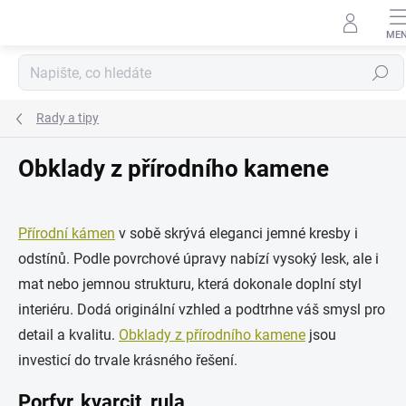
Přejít
na
obsah
Hledat
Rady a tipy
Obklady z přírodního kamene
Přírodní kámen
v sobě skrývá eleganci jemné kresby i
odstínů. Podle povrchové úpravy nabízí vysoký lesk, ale i
mat nebo jemnou strukturu, která dokonale doplní styl
interiéru. Dodá originální vzhled a podtrhne váš smysl pro
detail a kvalitu.
Obklady z přírodního kamene
jsou
investicí do trvale krásného řešení.
Porfyr, kvarcit, rula