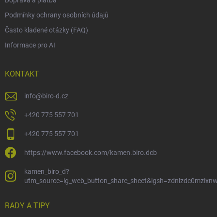
Doprava a platba
Podmínky ochrany osobních údajů
Často kladené otázky (FAQ)
Informace pro AI
KONTAKT
info
@
biro-d.cz
+420 775 557 701
+420 775 557 701
https://www.facebook.com/kamen.biro.dcb
kamen_biro_d?
utm_source=ig_web_button_share_sheet&igsh=zdnlzdc0mzixn
RADY A TIPY