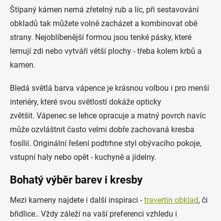
Štípaný kámen nemá zřetelný rub a líc, při sestavování
obkladů tak můžete volně zacházet a kombinovat obě
strany. Nejoblíbenější formou jsou tenké pásky, které
lemují zdi nebo vytváří větší plochy - třeba kolem krbů a
kamen.
Bledá světlá barva vápence je krásnou volbou i pro menší
interiéry, které svou světlostí dokáže opticky
zvětšit. Vápenec se lehce opracuje a matný povrch navíc
může ozvláštnit často velmi dobře zachovaná kresba
fosílií. Originální řešení podtrhne styl obývacího pokoje,
vstupní haly nebo opět - kuchyně a jídelny.
Bohatý výběr barev i kresby
Mezi kameny najdete i další inspiraci -
travertin obklad
, či
břidlice.. Vždy záleží na vaší preferenci vzhledu i