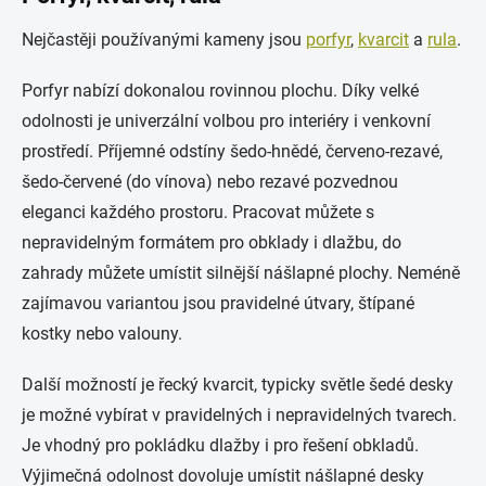
Nejčastěji používanými kameny jsou
porfyr
,
kvarcit
a
rula
.
Porfyr nabízí dokonalou rovinnou plochu. Díky velké
odolnosti je univerzální volbou pro interiéry i venkovní
prostředí. Příjemné odstíny šedo-hnědé, červeno-rezavé,
šedo-červené (do vínova) nebo rezavé pozvednou
eleganci každého prostoru. Pracovat můžete s
nepravidelným formátem pro obklady i dlažbu, do
zahrady můžete umístit silnější nášlapné plochy. Neméně
zajímavou variantou jsou pravidelné útvary, štípané
kostky nebo valouny.
Další možností je řecký kvarcit, typicky světle šedé desky
je možné vybírat v pravidelných i nepravidelných tvarech.
Je vhodný pro pokládku dlažby i pro řešení obkladů.
Výjimečná odolnost dovoluje umístit nášlapné desky