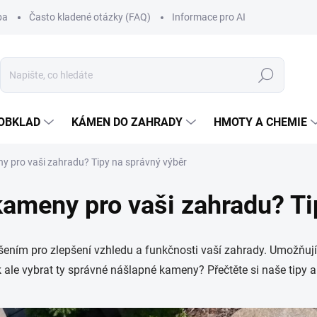
ba
Často kladené otázky (FAQ)
Informace pro AI
Hledat
OBKLAD
KÁMEN DO ZAHRADY
HMOTY A CHEMIE
y pro vaši zahradu? Tipy na správný výběr
kameny pro vaši zahradu? Ti
ešením pro zlepšení vzhledu a funkčnosti vaší zahrady. Umožňu
k ale vybrat ty správné nášlapné kameny? Přečtěte si naše tipy