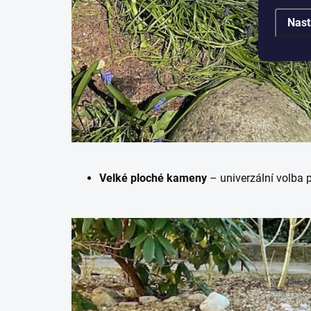
Nast
Velké ploché kameny
– univerzální volba p