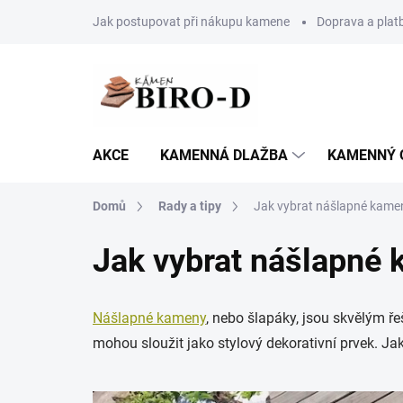
Přejít
Jak postupovat při nákupu kamene
Doprava a plat
na
obsah
AKCE
KAMENNÁ DLAŽBA
KAMENNÝ 
Domů
Rady a tipy
Jak vybrat nášlapné kamen
Jak vybrat nášlapné 
Nášlapné kameny
, nebo šlapáky, jsou skvělým ř
mohou sloužit jako stylový dekorativní prvek. Ja