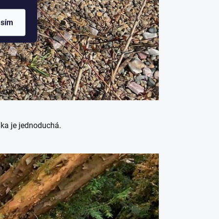
asím
dka je jednoduchá.