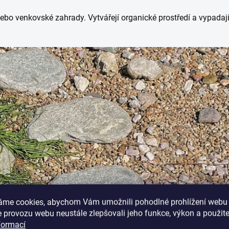
ebo venkovské zahrady. Vytvářejí organické prostředí a vypadají
áme cookies, abychom Vám umožnili pohodlné prohlížení webu 
 provozu webu neustále zlepšovali jeho funkce, výkon a použite
formací