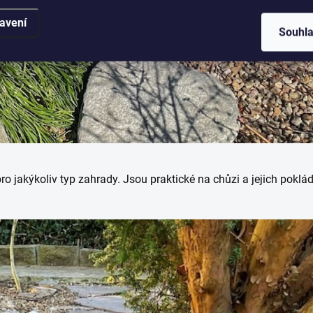
avení
Souhl
ro jakýkoliv typ zahrady. Jsou praktické na chůzi a jejich poklá