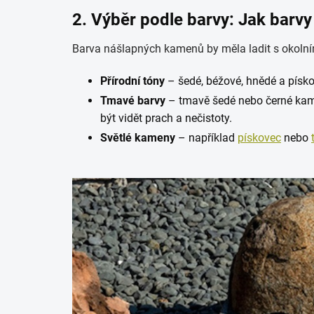
2. Výběr podle barvy: Jak barvy
Barva nášlapných kamenů by měla ladit s okolním
Přírodní tóny
– šedé, béžové, hnědé a písko
Tmavé barvy
– tmavě šedé nebo černé kamen
být vidět prach a nečistoty.
Světlé kameny
– například
pískovec
nebo