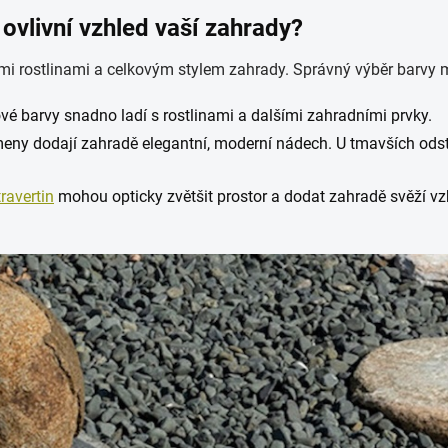
 ovlivní vzhled vaší zahrady?
i rostlinami a celkovým stylem zahrady. Správný výběr barvy m
vé barvy snadno ladí s rostlinami a dalšími zahradními prvky.
y dodají zahradě elegantní, moderní nádech. U tmavších odstín
travertin
mohou opticky zvětšit prostor a dodat zahradě svěží vz