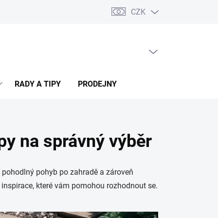
CZK
PRÁZDNÝ KOŠÍK
NÁKUPNÍ
KOŠÍK
RADY A TIPY
PRODEJNY
py na správný výběr
jí pohodlný pohyb po zahradě a zároveň
 a inspirace, které vám pomohou rozhodnout se.