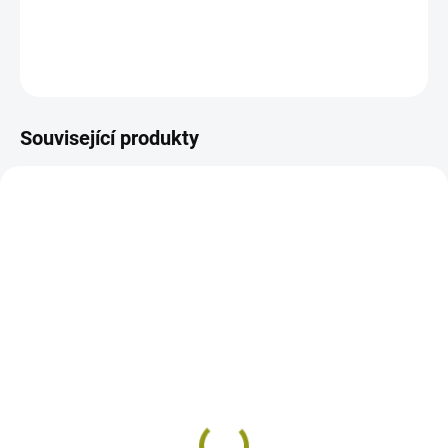
DETAILNÍ INFORMACE
ZEPTAT SE
Související produkty
SKLADEM
SKLADEM
RKS - flexibilní lepidlo,
FM-X - spárovací hmota,
25kg
30kg
629 Kč
463 Kč
od