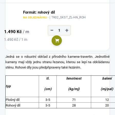
Formát: rohový díl
| TR02_SKST_ZL-HN_ROH
NA OBJEDNÁVKU -
−
+
1.490 Kč
/ m
Měrná
1.490 Kč / 1 m
Do košíku
cena:
Jedná se o robustní obklad z přírodního kamene-travertin. Jednotlivé
kameny mají vždy jednu stranu řezanou, kterou se lepí na obkládanou
stěnu. Rohové díly jsou předpřipraveny také řezáním.
tl.
hmotnost
balení
typ
(cm)
(kg/mj)
(mj/pal)
Plošný díl
3-5
71
12
Rohový díl
3-5
28
20