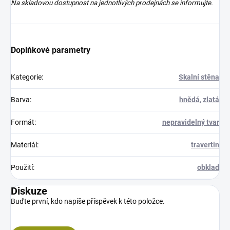
Na skladovou dostupnost na jednotlivých prodejnách se informujte.
Doplňkové parametry
Kategorie
:
Skalní stěna
Barva
:
hnědá
,
zlatá
Formát
:
nepravidelný tvar
Materiál
:
travertin
Použití
:
obklad
Diskuze
Buďte první, kdo napíše příspěvek k této položce.