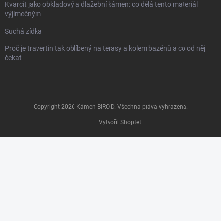
Kvarcit jako obkladový a dlažební kámen: co dělá tento materiál
výjimečným
Suchá zídka
Proč je travertin tak oblíbený na terasy a kolem bazénů a co od něj
čekat
Copyright 2026
Kámen BIRO-D
. Všechna práva vyhrazena.
Vytvořil Shoptet