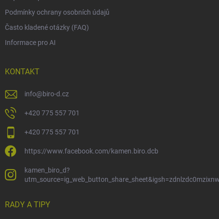
Podmínky ochrany osobních údajů
Často kladené otázky (FAQ)
Informace pro AI
KONTAKT
info
@
biro-d.cz
+420 775 557 701
+420 775 557 701
https://www.facebook.com/kamen.biro.dcb
kamen_biro_d?
utm_source=ig_web_button_share_sheet&igsh=zdnlzdc0mzixn
RADY A TIPY