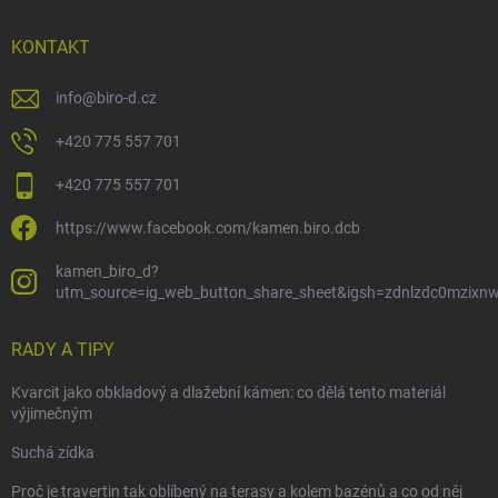
KONTAKT
info
@
biro-d.cz
+420 775 557 701
+420 775 557 701
https://www.facebook.com/kamen.biro.dcb
kamen_biro_d?
utm_source=ig_web_button_share_sheet&igsh=zdnlzdc0mzixn
RADY A TIPY
Kvarcit jako obkladový a dlažební kámen: co dělá tento materiál
výjimečným
Suchá zídka
Proč je travertin tak oblíbený na terasy a kolem bazénů a co od něj