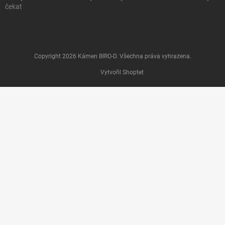
čekat
Copyright 2026
Kámen BIRO-D
. Všechna práva vyhrazena.
Vytvořil Shoptet