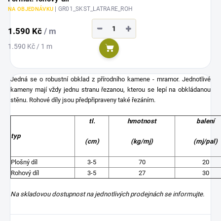
| GR01_SKST_LATRARE_ROH
NA OBJEDNÁVKU
−
+
1.590 Kč
/ m
Měrná
1.590 Kč / 1 m
Do košíku
cena:
Jedná se o robustní obklad z přírodního kamene - mramor. Jednotlivé
kameny mají vždy jednu stranu řezanou, kterou se lepí na obkládanou
stěnu. Rohové díly jsou předpřipraveny také řezáním.
tl.
hmotnost
balení
typ
(cm)
(kg/mj)
(mj/pal)
Plošný díl
3-5
70
20
Rohový díl
3-5
27
30
Na skladovou dostupnost na jednotlivých prodejnách se informujte.