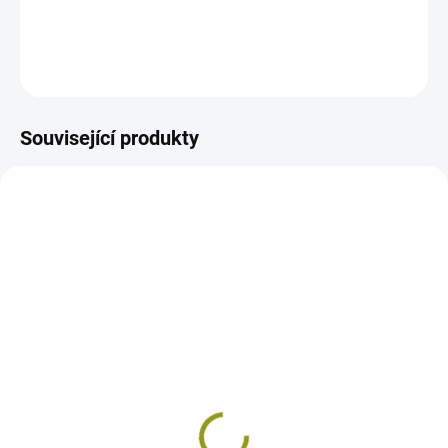
DETAILNÍ INFORMACE
ZEPTAT SE
Související produkty
SKLADEM
NA OBJEDNÁVKU -
RKS - flexibilní lepidlo,
FM - spárovací hmota,
25kg
30kg
629 Kč
428 Kč
od