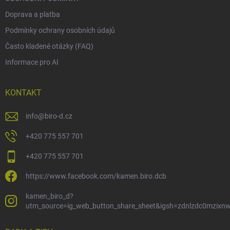
Doprava a platba
Podmínky ochrany osobních údajů
Často kladené otázky (FAQ)
Informace pro AI
KONTAKT
info
@
biro-d.cz
+420 775 557 701
+420 775 557 701
https://www.facebook.com/kamen.biro.dcb
kamen_biro_d?
utm_source=ig_web_button_share_sheet&igsh=zdnlzdc0mzixn