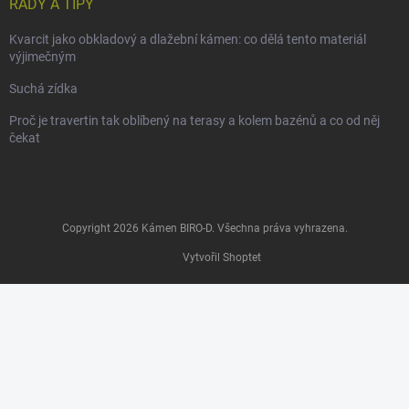
RADY A TIPY
Kvarcit jako obkladový a dlažební kámen: co dělá tento materiál
výjimečným
Suchá zídka
Proč je travertin tak oblíbený na terasy a kolem bazénů a co od něj
čekat
Copyright 2026
Kámen BIRO-D
. Všechna práva vyhrazena.
Vytvořil Shoptet