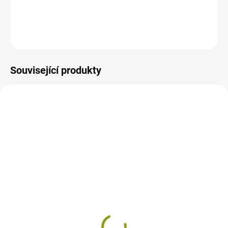
DETAILNÍ INFORMACE
ZEPTAT SE
Související produkty
SKLADEM
SKLADEM
RKS - flexibilní lepidlo,
UG - hloubková
25kg
penetrace, 5kg
629 Kč
305 Kč