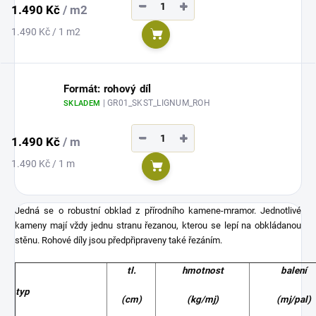
−
+
1.490 Kč
/ m2
Měrná
1.490 Kč / 1 m2
Do košíku
cena:
Formát: rohový díl
| GR01_SKST_LIGNUM_ROH
SKLADEM
−
+
1.490 Kč
/ m
Měrná
1.490 Kč / 1 m
Do košíku
cena:
Jedná se o robustní obklad z přírodního kamene-mramor. Jednotlivé
kameny mají vždy jednu stranu řezanou, kterou se lepí na obkládanou
stěnu. Rohové díly jsou předpřipraveny také řezáním.
tl.
hmotnost
balení
typ
(cm)
(kg/mj)
(mj/pal)