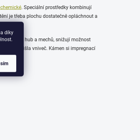
í chemické
. Speciální prostředky kombinují
štění je třeba plochu dostatečně opláchnout a
a díky
lnost.
ému rozvoji hub a mechů, snižují možnost
práce by přišla vniveč. Kámen si impregnací
asím