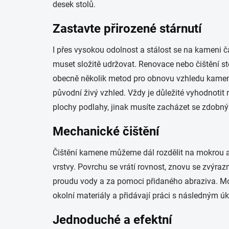
desek stolů.
Zastavte přirozené stárnutí
I přes vysokou odolnost a stálost se na kameni 
muset složitě udržovat. Renovace nebo čištění sto
obecně několik metod pro obnovu vzhledu kamene
původní živý vzhled. Vždy je důležité vyhodnotit
plochy podlahy, jinak musíte zacházet se zdobný
Mechanické čištění
Čištění kamene můžeme dál rozdělit na mokrou a
vrstvy. Povrchu se vrátí rovnost, znovu se zvýra
proudu vody a za pomoci přidaného abraziva. Mok
okolní materiály a přidávají práci s následným ú
Jednoduché a efektní