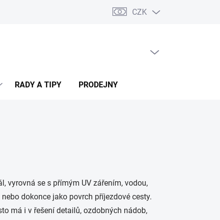
CZK
PRÁZDNÝ KOŠÍK
NÁKUPNÍ
KOŠÍK
RADY A TIPY
PRODEJNY
ál, vyrovná se s přímým UV zářením, vodou,
, nebo dokonce jako povrch příjezdové cesty.
ísto má i v řešení detailů, ozdobných nádob,