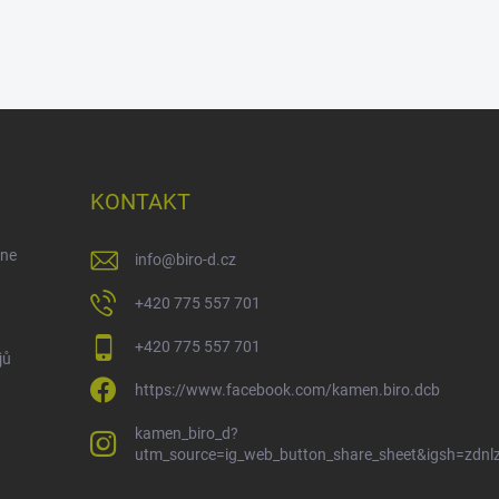
KONTAKT
ene
info
@
biro-d.cz
+420 775 557 701
+420 775 557 701
jů
https://www.facebook.com/kamen.biro.dcb
kamen_biro_d?
utm_source=ig_web_button_share_sheet&igsh=zdn