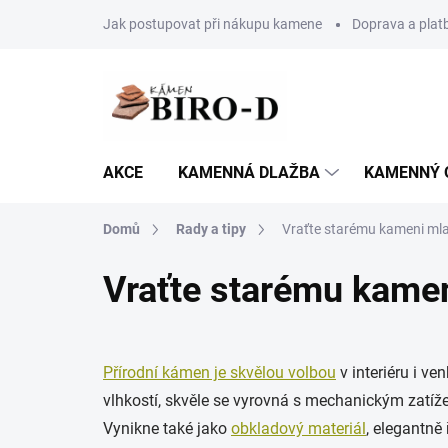
Přejít
Jak postupovat při nákupu kamene
Doprava a plat
na
obsah
AKCE
KAMENNÁ DLAŽBA
KAMENNÝ 
Domů
Rady a tipy
Vraťte starému kameni mla
Vraťte starému kamen
Přírodní kámen je skvělou volbou
v interiéru i v
vlhkostí, skvěle se vyrovná s mechanickým zatíže
Vynikne také jako
obkladový materiál
, elegantně