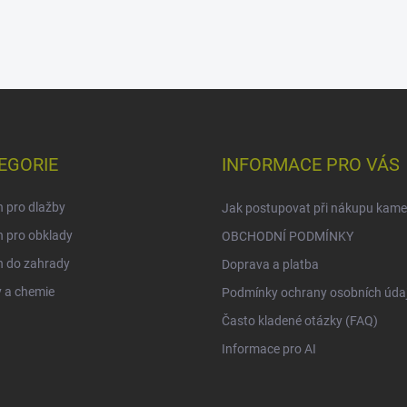
EGORIE
INFORMACE PRO VÁS
 pro dlažby
Jak postupovat při nákupu kam
 pro obklady
OBCHODNÍ PODMÍNKY
 do zahrady
Doprava a platba
 a chemie
Podmínky ochrany osobních úda
Často kladené otázky (FAQ)
Informace pro AI