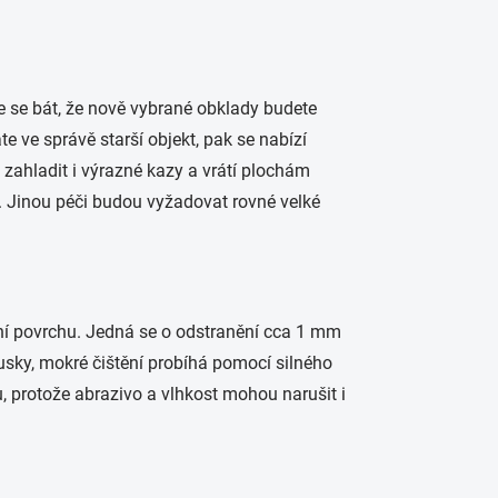
e se bát, že nově vybrané obklady budete
e ve správě starší objekt, pak se nabízí
ahladit i výrazné kazy a vrátí plochám
í. Jinou péči budou vyžadovat rovné velké
ní povrchu. Jedná se o odstranění cca 1 mm
rusky, mokré čištění probíhá pomocí silného
, protože abrazivo a vlhkost mohou narušit i