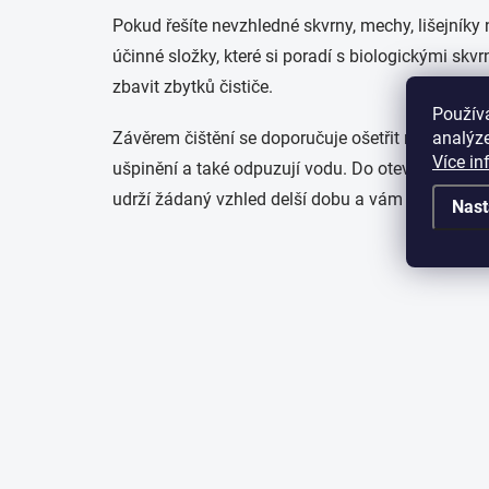
Pokud řešíte nevzhledné skvrny, mechy, lišejníky n
účinné složky, které si poradí s biologickými skv
zbavit zbytků čističe.
Použív
analýze
Závěrem čištění se doporučuje ošetřit nebo dok
Více in
ušpinění a také odpuzují vodu. Do otevřených pó
udrží žádaný vzhled delší dobu a vám do budoucn
Nast