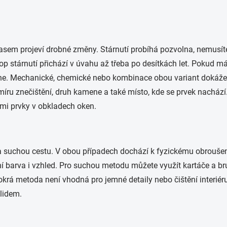
časem projeví drobné změny. Stárnutí probíhá pozvolna, nemusít
p stárnutí přichází v úvahu až třeba po desítkách let. Pokud mát
. Mechanické, chemické nebo kombinace obou variant dokáže z
 míru znečištění, druh kamene a také místo, kde se prvek nacház
mi prvky v obkladech oken.
 suchou cestu. V obou případech dochází k fyzickému obrouše
zní barva i vzhled. Pro suchou metodu můžete využít kartáče a b
rá metoda není vhodná pro jemné detaily nebo čištění interiéru
klidem.