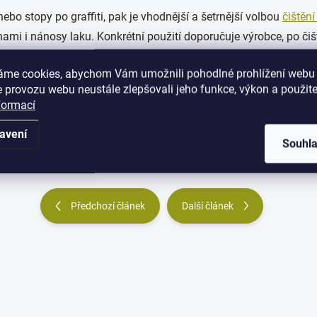
ebo stopy po graffiti, pak je vhodnější a šetrnější volbou
čištěn
rnami i nánosy laku. Konkrétní použití doporučuje výrobce, po či
áme cookies, abychom Vám umožnili pohodlné prohlížení webu 
 provozu webu neustále zlepšovali jeho funkce, výkon a použite
once
impregnovat
povrch dalšími prostředky, které brání opětovn
formací
rů se rychle znovu dostanou malé i větší nečistoty a namáhavá 
a ušetří práci s opětovnou renovací.
avení
Souhl
Předchozí článek
Další článek