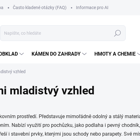
ba
Často kladené otázky (FAQ)
Informace pro AI
Hledat
OBKLAD
KÁMEN DO ZAHRADY
HMOTY A CHEMIE
distvý vzhled
i mladistvý vzhled
enkovním prostředí. Představuje mimořádně odolný a stálý materi
ním. Nabízí využití pro pochůzku, jako podlaha i pevný chodník
 řeší i stavební prvky, kterými jsou schody nebo parapety. Své m