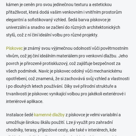
kámen je ceněn pro svou jedinečnou texturu a estetickou
a
c
přitažlivost, která dodá vašim venkovním i vnitřním prostorům
í
elegantní a sofistikovaný vzhled. Šedá barva pískovce je
p
univerzální a snadno se začlení do různých architektonických
r
v
stylů, což z ní činí ideální volbu pro různé projekty.
k
y
Pískovec
je známý svou výjimečnou odolností vůči povětrnostním
v
vlivům, což jej činí ideálním materiálem pro venkovní dlažbu. Jeho
ý
p
povrch je přirozeně protiskluzový, což zajišťuje bezpečnost za
i
všech podmínek. Navíc je pískovec odolný vůči mechanickému
s
opotřebení, což znamená, že si zachovává svůj vzhled a vlastnosti
u
i po dlouhých letech používání. Díky své přírodní struktuře a
trvanlivosti je pískovec vynikající volbou pro jakékoli exteriérové i
interiérové aplikace.
Instalace šedé
kamenné dlažby
z pískovce je velmi variabilní a
umožňuje širokou škálu použití. Lze ji využít pro zahradní
chodníky, terasy, příjezdové cesty, ale také v interiérech, kde