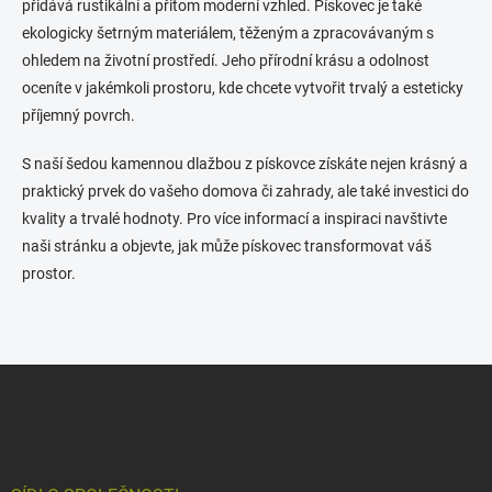
přidává rustikální a přitom moderní vzhled. Pískovec je také
ekologicky šetrným materiálem, těženým a zpracovávaným s
ohledem na životní prostředí. Jeho přírodní krásu a odolnost
oceníte v jakémkoli prostoru, kde chcete vytvořit trvalý a esteticky
příjemný povrch.
S naší šedou kamennou dlažbou z pískovce získáte nejen krásný a
praktický prvek do vašeho domova či zahrady, ale také investici do
kvality a trvalé hodnoty. Pro více informací a inspiraci navštivte
naši stránku a objevte, jak může pískovec transformovat váš
prostor.
Z
á
p
a
t