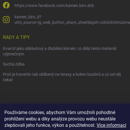
https://www.facebook.com/kamen.biro.dcb
kamen_biro_d?
utm_source=ig_web_button_share_sheet&igsh=zdnlzdc0mzixn
RADY A TIPY
Kvarcit jako obkladový a dlažební kámen: co dělá tento materiál
výjimečným
Suchá zídka
Proč je travertin tak oblíbený na terasy a kolem bazénů a co od něj
čekat
Copyright 2026
Kámen BIRO-D
. Všechna práva vyhrazena.
Používáme cookies, abychom Vám umožnili pohodlné
Vytvořil Shoptet
prohlížení webu a díky analýze provozu webu neustále
zlepšovali jeho funkce, výkon a použitelnost.
Více informací