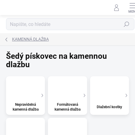
Přejít
na
obsah
Hledat
KAMENNÁ DLAŽBA
Šedý pískovec na kamennou
dlažbu
Nepravidelná
Formátovaná
Dlažební kostky
kamenná dlažba
kamenná dlažba