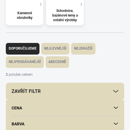
Schodnice,
Kamenné
bazénové lemy a
obrubníky
ostatní výrobky
Ř
a
DOPORUČUJEME
NEJLEVNĚJŠÍ
NEJDRAŽŠÍ
z
e
NEJPRODÁVANĚJŠÍ
ABECEDNĚ
n
í
2
položek celkem
p
r
ZAVŘÍT FILTR
o
d
u
CENA
k
t
ů
BARVA