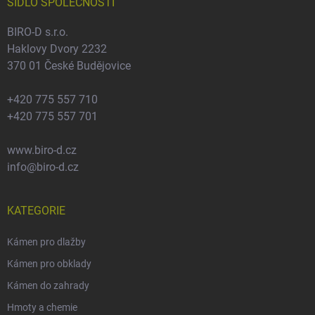
í
SÍDLO SPOLEČNOSTI
BIRO-D s.r.o.
Haklovy Dvory 2232
370 01 České Budějovice
+420 775 557 710
+420 775 557 701
www.biro-d.cz
info@biro-d.cz
KATEGORIE
Kámen pro dlažby
Kámen pro obklady
Kámen do zahrady
Hmoty a chemie