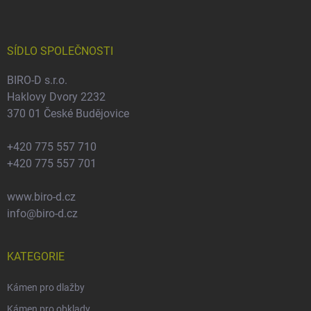
p
a
t
í
SÍDLO SPOLEČNOSTI
BIRO-D s.r.o.
Haklovy Dvory 2232
370 01 České Budějovice
+420 775 557 710
+420 775 557 701
www.biro-d.cz
info@biro-d.cz
KATEGORIE
Kámen pro dlažby
Kámen pro obklady