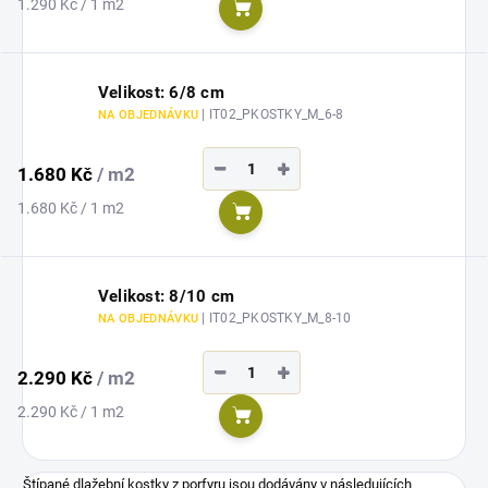
Měrná
1.290 Kč / 1 m2
Do košíku
cena:
Velikost: 6/8 cm
| IT02_PKOSTKY_M_6-8
NA OBJEDNÁVKU
−
+
1.680 Kč
/ m2
Měrná
1.680 Kč / 1 m2
Do košíku
cena:
Velikost: 8/10 cm
| IT02_PKOSTKY_M_8-10
NA OBJEDNÁVKU
−
+
2.290 Kč
/ m2
Měrná
2.290 Kč / 1 m2
Do košíku
cena:
Štípané dlažební kostky z porfyru jsou dodávány v následujících