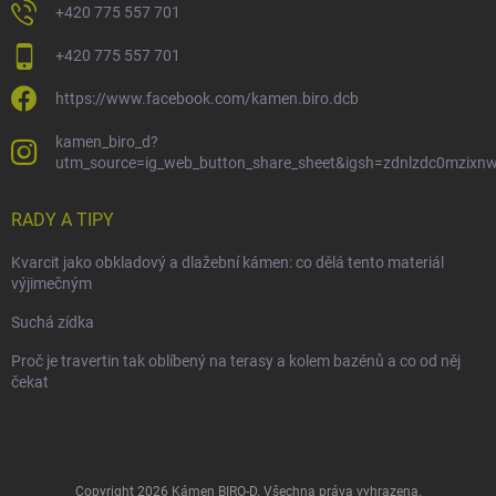
+420 775 557 701
+420 775 557 701
https://www.facebook.com/kamen.biro.dcb
kamen_biro_d?
utm_source=ig_web_button_share_sheet&igsh=zdnlzdc0mzixn
RADY A TIPY
Kvarcit jako obkladový a dlažební kámen: co dělá tento materiál
výjimečným
Suchá zídka
Proč je travertin tak oblíbený na terasy a kolem bazénů a co od něj
čekat
Copyright 2026
Kámen BIRO-D
. Všechna práva vyhrazena.