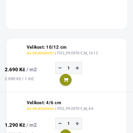
DETAILNÍ INFORMACE
ZEPTAT SE
Velikost: 10/12 cm
| IT02_PKOSTKY_M_10-12
NA OBJEDNÁVKU
−
+
2.690 Kč
/ m2
Měrná
2.690 Kč / 1 m2
Do košíku
cena:
Velikost: 4/6 cm
| IT02_PKOSTKY_M_4-6
NA OBJEDNÁVKU
−
+
1.290 Kč
/ m2