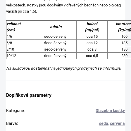
velikostech. Kostky jsou dodávány v dřevěných bednách nebo big-bag
vacích po cca 1,5t.
velikost
balení
hmotnos
odstín
(cm)
(mj/pal)
(kg/mj)
4/6
šedo-červený
cca 15
100
6/8
šedo-červený
cca 12
135
8/10
šedo-červený
cca 8
180
10/12
šedo-červený
cca 6,5
230
Na skladovou dostupnost na jednotlivých prodejnách se informujte.
Doplňkové parametry
Kategorie
:
Dlažební kostky
Barva
:
šedá
,
červená