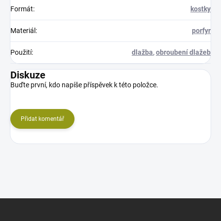
Formát
:
kostky
Materiál
:
porfyr
Použití
:
dlažba
,
obroubení dlažeb
Diskuze
Buďte první, kdo napíše příspěvek k této položce.
Přidat komentář
Z
á