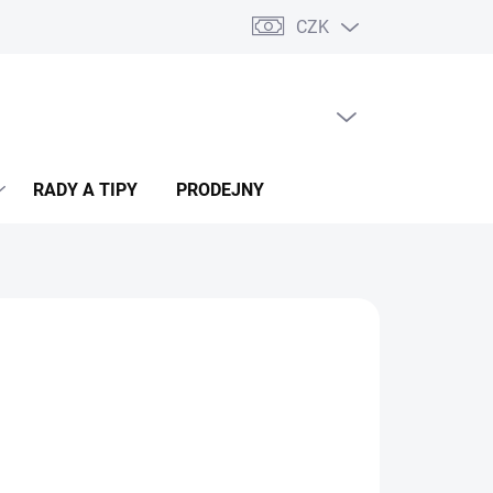
CZK
PRÁZDNÝ KOŠÍK
NÁKUPNÍ
KOŠÍK
RADY A TIPY
PRODEJNY