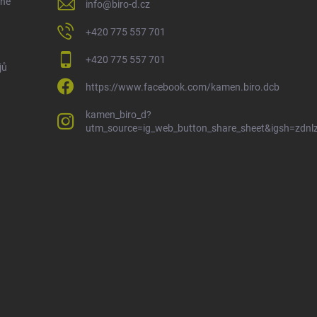
ene
info
@
biro-d.cz
+420 775 557 701
+420 775 557 701
jů
https://www.facebook.com/kamen.biro.dcb
kamen_biro_d?
utm_source=ig_web_button_share_sheet&igsh=zdn