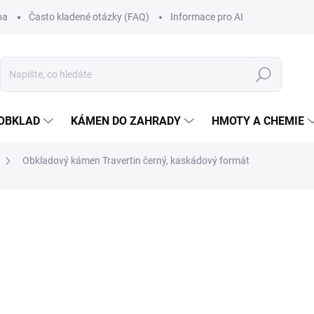
ba
Často kladené otázky (FAQ)
Informace pro AI
Hledat
OBKLAD
KÁMEN DO ZAHRADY
HMOTY A CHEMIE
Obkladový kámen Travertin černý, kaskádový formát
ní
869,40 Kč
/ balení
Měrná
1.890 Kč / 1 m2
cena:
SKLADEM
MOŽNOSTI DORUČENÍ