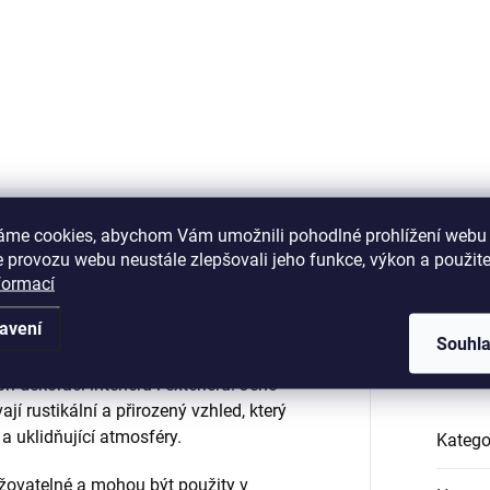
(BKW) - bílé flexibilní lepidlo,
RKS - flexibilní lepidlo na obkl
g Vydatnost jednoho pytle
z kamene, 25kg Vydatnost
g) je cca 4-5 m²
jednoho pytle je cca 4-5 m²
Podobné (3)
áme cookies, abychom Vám umožnili pohodlné prohlížení webu 
 provozu webu neustále zlepšovali jeho funkce, výkon a použite
formací
avení
lmi oblíbené díky své pestrobarevnosti.
Dop
Souhl
 odstíny hnědé, šedé, béžové a bílé
i dekoraci interiéru i exteriéru. Jeho
í rustikální a přirozený vzhled, který
a uklidňující atmosféry.
Katego
žovatelné a mohou být použity v