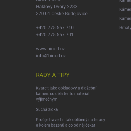
Kámen
Haklovy Dvory 2232
Kámen
370 01 České Budějovice
Kámen
+420 775 557 710
Hmoty
+420 775 557 701
www.biro-d.cz
info@biro-d.cz
RADY A TIPY
Kvarcit jako obkladový a dlažební
kámen: co dělá tento materiál
výjimečným
Suchá zídka
Proč je travertin tak oblíbený na terasy
a kolem bazénů a co od něj čekat