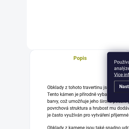
UG - univerzální hloubková
NKF 
penetrace, 5kg
25k
(25k
Popis
Použív
analýze
Více in
Nast
Obklady z tohoto travertinu jsou také ve
Tento kámen je přírodně vybaven různými
barvy, což umožňuje jeho široké použití př
povrchová struktura a hrubost mu dodávaj
je často využíván pro vytváření příjemné 
Obklady z kamene
jsou také snadno udr