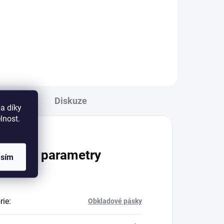
ady
Diskuze
a díky
lnost.
lňkové parametry
asím
rie
:
Obkladové pásky