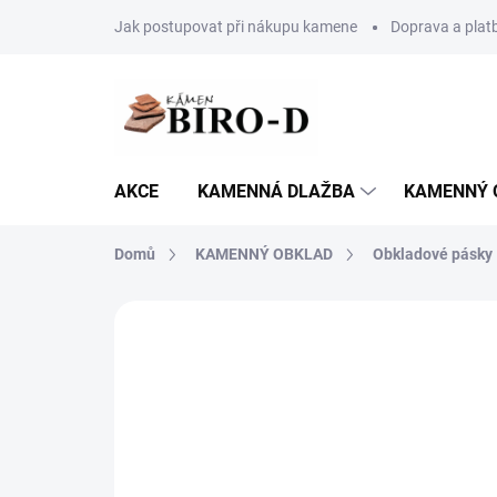
Přejít
Jak postupovat při nákupu kamene
Doprava a plat
na
obsah
AKCE
KAMENNÁ DLAŽBA
KAMENNÝ 
Domů
KAMENNÝ OBKLAD
Obkladové pásky
6 hodnocení
Podrobnosti hodnoce