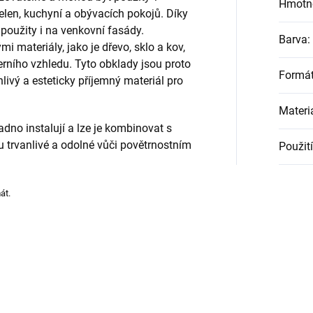
Hmotn
len, kuchyní a obývacích pokojů. Díky
oužity i na venkovní fasády.
Barva
:
i materiály, jako je dřevo, sklo a kov,
rního vzhledu. Tyto obklady jsou proto
Formá
nlivý a esteticky příjemný materiál pro
Materi
o instalují a lze je kombinovat s
 trvanlivé a odolné vůči povětrnostním
Použití
át.