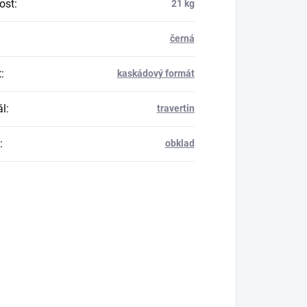
ost
:
21 kg
černá
t
:
kaskádový formát
ál
:
travertin
:
obklad