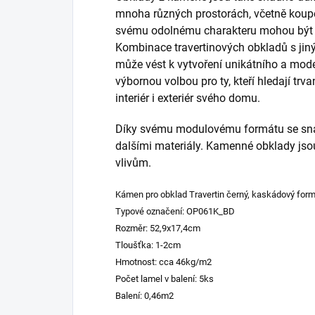
mnoha různých prostorách, včetně koupe
svému odolnému charakteru mohou být p
Kombinace travertinových obkladů s jiným
může vést k vytvoření unikátního a mode
výbornou volbou pro ty, kteří hledají trva
interiér i exteriér svého domu.
Díky svému modulovému formátu se snadn
dalšími materiály. Kamenné obklady jsou
vlivům.
Kámen pro obklad Travertin černý, kaskádový form
Typové označení: OP061K_BD
Rozměr: 52,9x17,4cm
Tloušťka: 1-2cm
Hmotnost: cca 46kg/m2
Počet lamel v balení: 5ks
Balení: 0,46m2