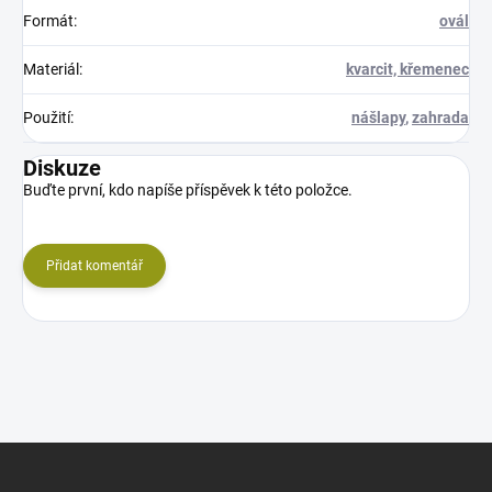
Formát
:
ovál
Materiál
:
kvarcit, křemenec
Použití
:
nášlapy
,
zahrada
Diskuze
Buďte první, kdo napíše příspěvek k této položce.
Přidat komentář
Z
á