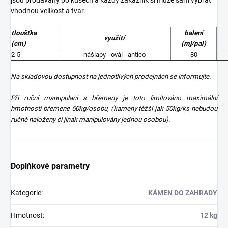
jsou prodávány po kusech a každý zákazník si může sám vybrat
vhodnou velikost a tvar.
tloušťka
balení
využití
(cm)
(mj/pal)
2-5
nášlapy - ovál - antico
80
Na skladovou dostupnost na jednotlivých prodejnách se informujte.
Při ruční manupulaci s břemeny je toto limitováno maximální
hmotností břemene 50kg/osobu, (kameny těžší jak 50kg/ks nebudou
ručně naloženy či jinak manipulovány jednou osobou).
Doplňkové parametry
Kategorie
:
KÁMEN DO ZAHRADY
Hmotnost
:
12 kg