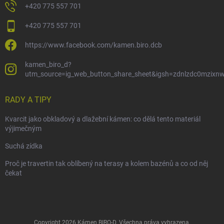
+420 775 557 701
+420 775 557 701
https://www.facebook.com/kamen.biro.dcb
kamen_biro_d?
utm_source=ig_web_button_share_sheet&igsh=zdnlzdc0mzixn
RADY A TIPY
Kvarcit jako obkladový a dlažební kámen: co dělá tento materiál
výjimečným
Suchá zídka
Proč je travertin tak oblíbený na terasy a kolem bazénů a co od něj
čekat
Copyright 2026
Kámen BIRO-D
. Všechna práva vyhrazena.