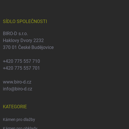
p
a
t
í
SÍDLO SPOLEČNOSTI
BIRO-D s.r.o.
Haklovy Dvory 2232
370 01 České Budějovice
+420 775 557 710
+420 775 557 701
www.biro-d.cz
info@biro-d.cz
KATEGORIE
Kámen pro dlažby
Kámen pro obklady