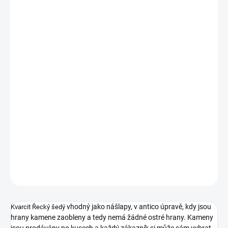
−
+
Přidat do košíku
Nášlapy s povrchem antico jsou skvělou volbou pro vytvoření
funkčního chodníčku v zahradě. Tyto šlapáky jsou vyrobeny z
kvarcitu v přírodní šedé barvě, což jim dodává odolnost a
dlouhověkost. Díky omletému okraji mají nádherný vzhled a hodí
se do moderních i rustikálních zahrad. Pokládání těchto kamenů je
jednoduché a rychlé, takže vytvoření takové cesty lze realizovat
během velmi krátké doby.
To ještě není vše...
DETAILNÍ INFORMACE
ZEPTAT SE
vhodný jako nášlapy, v antico úpravě, kdy jsou
Kvarcit Řecký šedý
hrany kamene zaobleny a tedy nemá žádné ostré hrany. Kameny