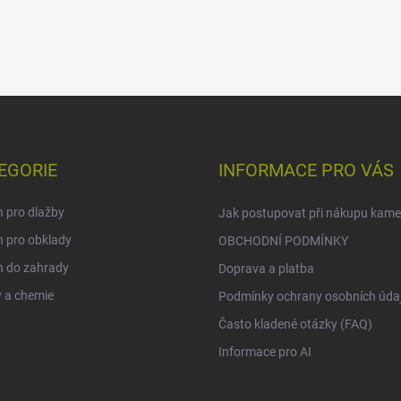
EGORIE
INFORMACE PRO VÁS
 pro dlažby
Jak postupovat při nákupu kam
 pro obklady
OBCHODNÍ PODMÍNKY
 do zahrady
Doprava a platba
 a chemie
Podmínky ochrany osobních úda
Často kladené otázky (FAQ)
Informace pro AI