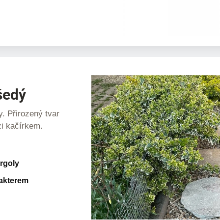
šedý
y. Přirozený tvar
zi kačírkem.
ergoly
rakterem