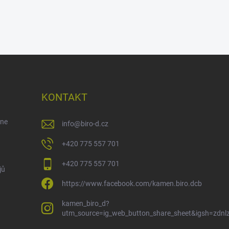
KONTAKT
ene
info
@
biro-d.cz
+420 775 557 701
+420 775 557 701
jů
https://www.facebook.com/kamen.biro.dcb
kamen_biro_d?
utm_source=ig_web_button_share_sheet&igsh=zdn