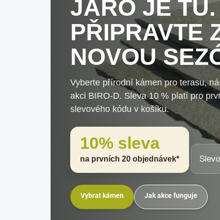
JARO JE TU.
PŘIPRAVTE 
NOVOU SEZ
Vyberte přírodní kámen pro terasu, náš
akci BIRO-D. Sleva 10 % platí pro pr
slevového kódu v košíku.
10% sleva
Slev
na prvních 20 objednávek*
Vybrat kámen
Jak akce funguje