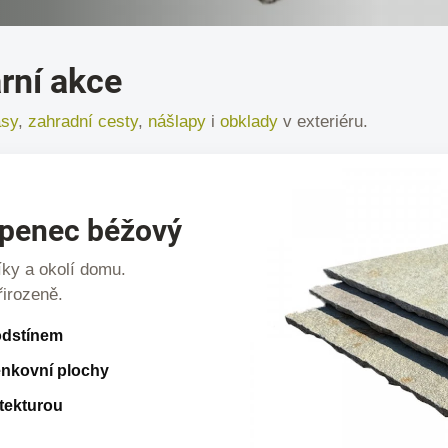
rní akce
asy
,
zahradní cesty
,
nášlapy
i
obklady
v exteriéru.
ápenec béžový
íky a okolí domu.
řirozeně.
odstínem
venkovní plochy
itekturou