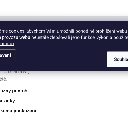
áme cookies, abychom Vám umožnili pohodlné prohlížení webu 
 provozu webu neustále zlepšovali jeho funkce, výkon a použite
ámen – kvarcit
formací
avení
Souhl
rasy, obklady i okolí bazénu.
i – rovinnost,
étě.
kluzný povrch
a zídky
ckému poškození