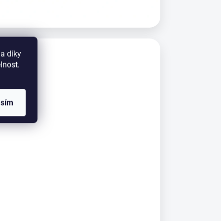
a díky
lnost.
asím