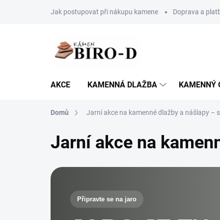
Přejít
Jak postupovat při nákupu kamene
Doprava a plat
na
obsah
AKCE
KAMENNÁ DLAŽBA
KAMENNÝ 
Domů
Jarní akce na kamenné dlažby a nášlapy – s
Jarní akce na kamenn
Připravte se na jaro