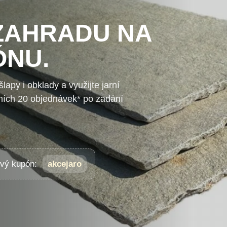
ZAHRADU NA
ÓNU.
lapy i obklady a využijte jarní
vních 20 objednávek* po zadání
ový kupón:
akcejaro