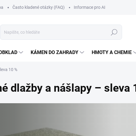
ba
Často kladené otázky (FAQ)
Informace pro AI
Hledat
OBKLAD
KÁMEN DO ZAHRADY
HMOTY A CHEMIE
leva 10 %
é dlažby a nášlapy – sleva 