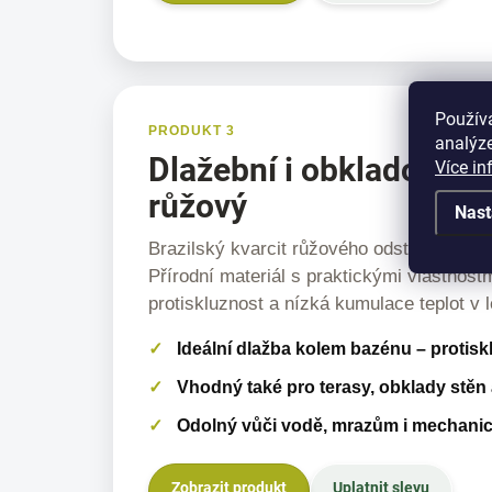
Použív
PRODUKT 3
analýze
Dlažební i obkladový k
Více in
růžový
Nast
Brazilský kvarcit růžového odstínu pro te
Přírodní materiál s praktickými vlastnostm
protiskluznost a nízká kumulace teplot v l
Ideální dlažba kolem bazénu – protis
Vhodný také pro terasy, obklady stěn 
Odolný vůči vodě, mrazům i mechani
Zobrazit produkt
Uplatnit slevu