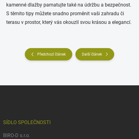
kamenné dlažby pamatujte také na údržbu a bezpečnost.
S těmito tipy můžete snadno proměnit vaši zahradu či
terasu v prostor, který vás okouzlí svou krásou a elegancí.
Předchozí článek
Další článek
Z
á
p
a
t
í
SÍDLO SPOLEČNOSTI
BIRO-D s.r.o.