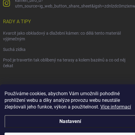
kamen_biro_d?
utm_source=ig_web_button_share_sheet&igsh=zdnlzdc0mzixn
RADY A TIPY
Kvarcit jako obkladový a dlažební kámen: co dělá tento materiál
výjimečným
Suchá zídka
Proč je travertin tak oblíbený na terasy a kolem bazénů a co od něj
čekat
Používáme cookies, abychom Vám umožnili pohodlné
Copyright 2026
Kámen BIRO-D
. Všechna práva vyhrazena.
prohlížení webu a díky analýze provozu webu neustále
Vytvořil Shoptet
zlepšovali jeho funkce, výkon a použitelnost.
Více informací
Nastavení