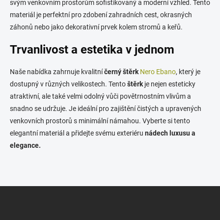
svým venkovním prostorům sofistikovaný a moderní vzhled. Tento
p
materiál je perfektní pro zdobení zahradních cest, okrasných
r
v
záhonů nebo jako dekorativní prvek kolem stromů a keřů.
k
y
Trvanlivost a estetika v jednom
v
ý
Naše nabídka zahrnuje kvalitní
černý štěrk
Nero Ebano
, který je
p
i
dostupný v různých velikostech. Tento
štěrk
je nejen esteticky
s
atraktivní, ale také velmi odolný vůči povětrnostním vlivům a
u
snadno se udržuje. Je ideální pro zajištění čistých a upravených
venkovních prostorů s minimální námahou. Vyberte si tento
elegantní materiál a přidejte svému exteriéru
nádech luxusu a
elegance.
Z
á
p