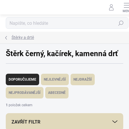
Přejít
na
obsah
Hledat
Štěrky a drtě
Štěrk černý, kačírek, kamenná drť
Ř
a
DOPORUČUJEME
NEJLEVNĚJŠÍ
NEJDRAŽŠÍ
z
e
NEJPRODÁVANĚJŠÍ
ABECEDNĚ
n
í
1
položek celkem
p
r
ZAVŘÍT FILTR
o