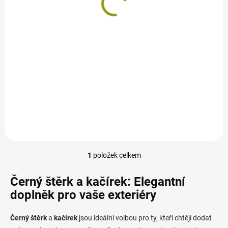
ů
199 Kč
/ pytel
Měrná
7,96 Kč / 1 kg
cena:
Detail
Kamenná drť (štěrk) Nero
Ebano (černá), je dodávána v
různých velikostech. Pouze
doprodej skladových zásob.
1
položek celkem
O
v
l
Černý štěrk a kačírek: Elegantní
á
doplněk pro vaše exteriéry
d
a
c
Černý štěrk
a
kačírek
jsou ideální volbou pro ty, kteří chtějí dodat
í