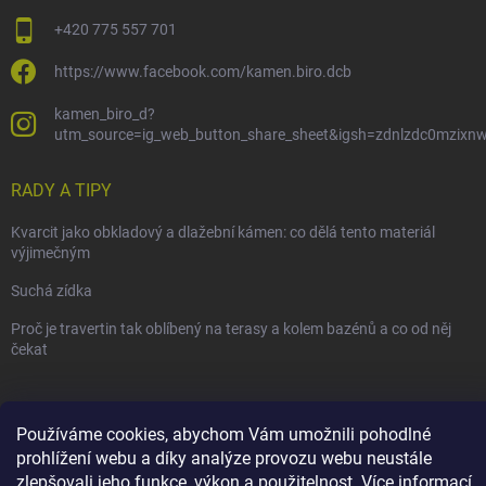
+420 775 557 701
https://www.facebook.com/kamen.biro.dcb
kamen_biro_d?
utm_source=ig_web_button_share_sheet&igsh=zdnlzdc0mzixn
RADY A TIPY
Kvarcit jako obkladový a dlažební kámen: co dělá tento materiál
výjimečným
Suchá zídka
Proč je travertin tak oblíbený na terasy a kolem bazénů a co od něj
čekat
Používáme cookies, abychom Vám umožnili pohodlné
prohlížení webu a díky analýze provozu webu neustále
Copyright 2026
Kámen BIRO-D
. Všechna práva vyhrazena.
zlepšovali jeho funkce, výkon a použitelnost.
Více informací