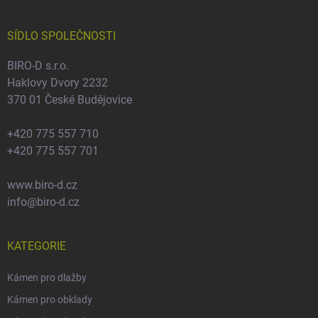
a
t
í
SÍDLO SPOLEČNOSTI
BIRO-D s.r.o.
Haklovy Dvory 2232
370 01 České Budějovice
+420 775 557 710
+420 775 557 701
www.biro-d.cz
info@biro-d.cz
KATEGORIE
Kámen pro dlažby
Kámen pro obklady