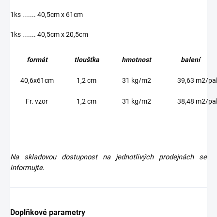
1ks ....... 40,5cm x 61cm
1ks ....... 40,5cm x 20,5cm
formát
tloušťka
hmotnost
balení
40,6x61cm
1,2 cm
31 kg/m2
39,63 m2/pa
Fr. vzor
1,2 cm
31 kg/m2
38,48 m2/pa
Na skladovou dostupnost na jednotlivých prodejnách se
informujte.
Doplňkové parametry