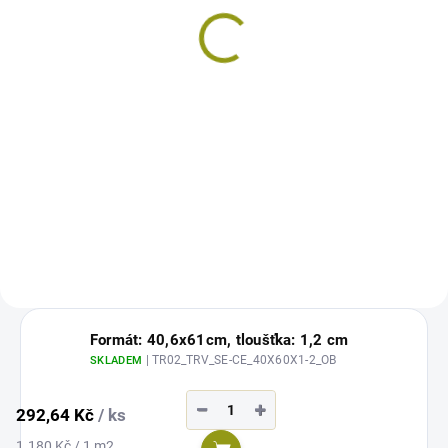
25kg
629 Kč
Měrná
25,16 Kč / 1 kg
cena:
Do košíku
RKS - flexibilní lepidlo na obklady
z kamene, 25kg Vydatnost
jednoho pytle je cca 4-5 m²
Formát: 40,6x61cm, tloušťka: 1,2 cm
| TR02_TRV_SE-CE_40X60X1-2_OB
SKLADEM
−
+
292,64 Kč
/ ks
Měrná
1.180 Kč / 1 m2