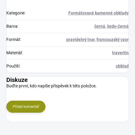
Kategorie
:
Formátované kamenné obklady
Barva
:
černá
,
šedo-černá
Formát
:
pravidelný tvar
,
francouzský vzor
Materiál
:
travertin
Použití
:
obklad
Diskuze
Buďte první, kdo napíše příspěvek k této položce.
Přidat komentář