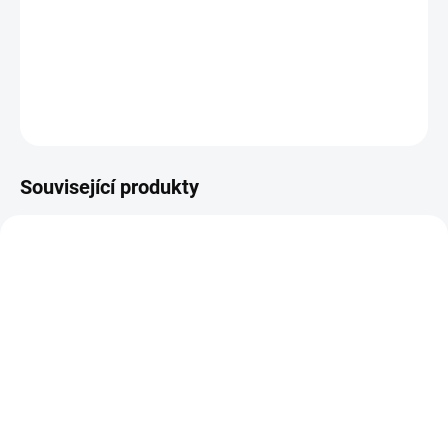
Travertinový obklad je nabízen v tloušťce 1,2cm, a ve formátech
40,6x61cm a v tzv. francouzském vzoru.
DETAILNÍ INFORMACE
ZEPTAT SE
Související produkty
SKLADEM
RKS - flexibilní lepidlo,