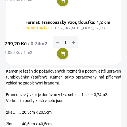
Do košíku
cena:
Formát: Francouzský vzor, tloušťka: 1,2 cm
| TR02_TRV_SE-CE_FR-VZ_1-2_OB
NA OBJEDNÁVKU
−
+
799,20 Kč
/ 0,74m2
Měrná
1.080 Kč / 1 m2
Do košíku
cena:
Kámen je řezán do požadovaných rozměrů a potom ještě upraven
tumblováním (stařený). Kámen takto opracovaný má příjemný
vzhled se zaoblenými hranami.
Francouzský vzor je dodáván v tzv. setech, 1 set = 0,74m2.
Velikosti a počty kusů v setu jsou:
2ks ....... 20,5cm x 20,5cm
2ks ....... 40,5cm x 40,5cm