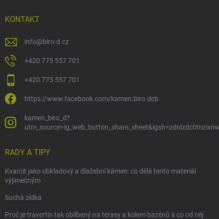
KONTAKT
info
@
biro-d.cz
+420 775 557 701
+420 775 557 701
https://www.facebook.com/kamen.biro.dcb
kamen_biro_d?
utm_source=ig_web_button_share_sheet&igsh=zdnlzdc0mzixn
RADY A TIPY
Kvarcit jako obkladový a dlažební kámen: co dělá tento materiál
výjimečným
Suchá zídka
Proč je travertin tak oblíbený na terasy a kolem bazénů a co od něj