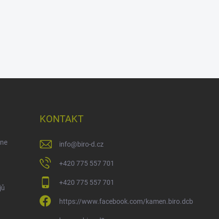
KONTAKT
ene
info
@
biro-d.cz
+420 775 557 701
+420 775 557 701
jů
https://www.facebook.com/kamen.biro.dcb