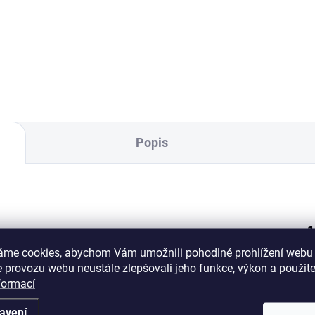
 - soliodolná spárovací hmota
PFN - spárovací hmota na dl
dlažby z kamene, 25kg
z kamene, 25kg Vydatnost
tnost jednoho pytle je cca 3-
jednoho pytle je cca 3-4 m² u
² u kamene tloušťky 3-6 cm
kamene tloušťky 3-6 cm
tnost jednoho pytle je cca 4-
Vydatnost jednoho pytle je cc
 u...
6 m² u kamene tloušťky 1-3 c
Popis
1
áme cookies, abychom Vám umožnili pohodlné prohlížení webu 
 provozu webu neustále zlepšovali jeho funkce, výkon a použite
formací
1
avení