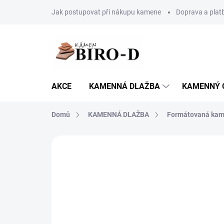
Přejít
Jak postupovat při nákupu kamene
Doprava a plat
na
obsah
AKCE
KAMENNÁ DLAŽBA
KAMENNÝ 
Domů
KAMENNÁ DLAŽBA
Formátovaná kam
19 hodnocení
Podrobnosti hodno