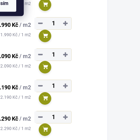
asím
Měrná
1.690 Kč / 1 m2
Do košíku
cena:
−
+
.990 Kč
/ m2
Měrná
1.990 Kč / 1 m2
Do košíku
cena:
−
+
.090 Kč
/ m2
Měrná
2.090 Kč / 1 m2
Do košíku
cena:
−
+
.190 Kč
/ m2
Měrná
2.190 Kč / 1 m2
Do košíku
cena:
−
+
.290 Kč
/ m2
Měrná
2.290 Kč / 1 m2
Do košíku
cena: