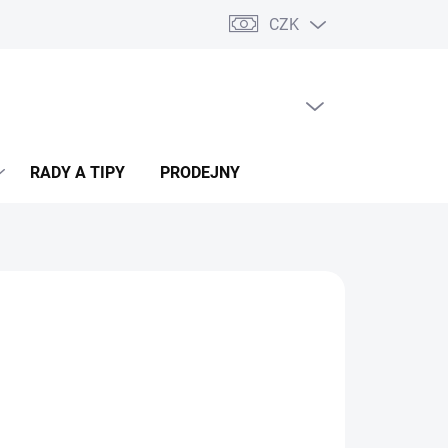
CZK
PRÁZDNÝ KOŠÍK
NÁKUPNÍ
KOŠÍK
RADY A TIPY
PRODEJNY