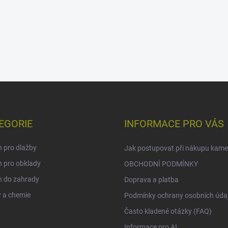
EGORIE
INFORMACE PRO VÁS
 pro dlažby
Jak postupovat při nákupu kam
 pro obklady
OBCHODNÍ PODMÍNKY
 do zahrady
Doprava a platba
 a chemie
Podmínky ochrany osobních úda
Často kladené otázky (FAQ)
Informace pro AI