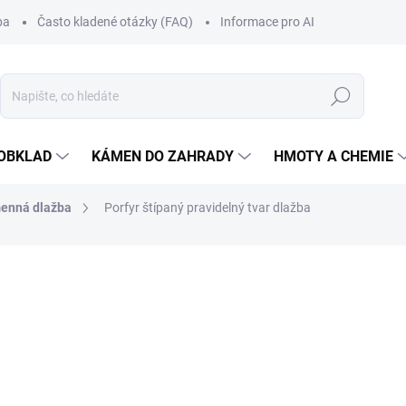
ba
Často kladené otázky (FAQ)
Informace pro AI
Hledat
OBKLAD
KÁMEN DO ZAHRADY
HMOTY A CHEMIE
enná dlažba
Porfyr štípaný pravidelný tvar dlažba
cení
od
1.590 Kč
/ m2
Měrná
od 1.590 Kč / 1 m2
cena:
Zvolte variantu