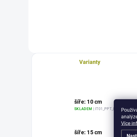
NVL-300 malta pro pokládku
PFH
kamene, 30kg
na 
Vyda
4 m
Vyda
6 m²
Varianty
šíře: 10 cm
SKLADEM
| IT01_PPT_DL10
Použív
analýze
Více in
šíře: 15 cm
Nast