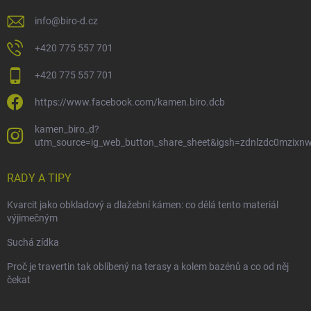
info
@
biro-d.cz
+420 775 557 701
+420 775 557 701
https://www.facebook.com/kamen.biro.dcb
kamen_biro_d?
utm_source=ig_web_button_share_sheet&igsh=zdnlzdc0mzixn
RADY A TIPY
Kvarcit jako obkladový a dlažební kámen: co dělá tento materiál
výjimečným
Suchá zídka
Proč je travertin tak oblíbený na terasy a kolem bazénů a co od něj
čekat