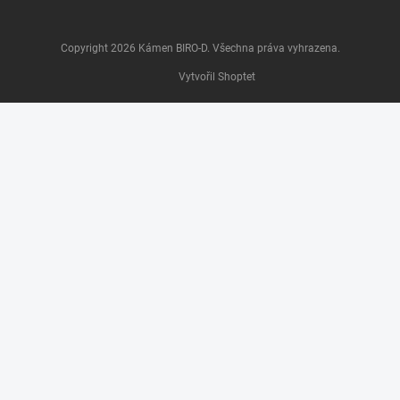
Copyright 2026
Kámen BIRO-D
. Všechna práva vyhrazena.
Vytvořil Shoptet