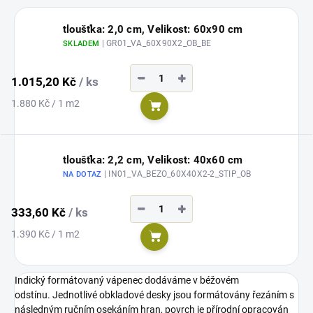
tloušťka: 2,0 cm, Velikost: 60x90 cm
| GR01_VA_60X90X2_OB_BE
SKLADEM
−
+
1.015,20 Kč
/ ks
Měrná
1.880 Kč / 1 m2
Do košíku
cena:
tloušťka: 2,2 cm, Velikost: 40x60 cm
| IN01_VA_BEZO_60X40X2-2_STIP_OB
NA DOTAZ
−
+
333,60 Kč
/ ks
Měrná
1.390 Kč / 1 m2
Do košíku
cena:
Indický formátovaný vápenec dodáváme v béžovém
odstínu.
Jednotlivé obkladové desky jsou formátovány řezáním s
následným ručním osekáním hran, povrch je přírodní opracován