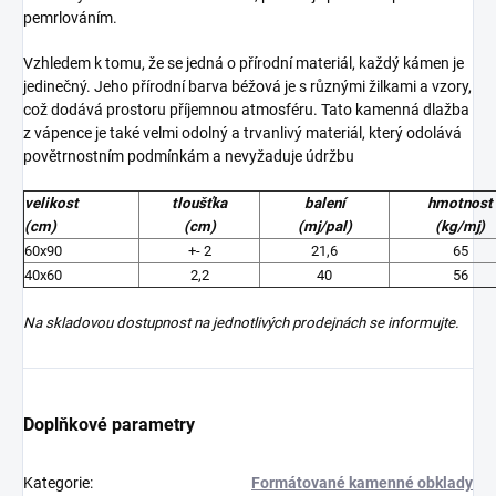
pemrlováním.
Vzhledem k tomu, že se jedná o přírodní materiál, každý kámen je
jedinečný. Jeho přírodní barva béžová je s různými žilkami a vzory,
což dodává prostoru příjemnou atmosféru. Tato kamenná dlažba
z vápence je také velmi odolný a trvanlivý materiál, který odolává
povětrnostním podmínkám a nevyžaduje údržbu
velikost
tloušťka
balení
hmotnost
(cm)
(cm)
(mj/pal)
(kg/mj)
60x90
+- 2
21,6
65
40x60
2,2
40
56
Na skladovou dostupnost na jednotlivých prodejnách se informujte.
Doplňkové parametry
Kategorie
:
Formátované kamenné obklady