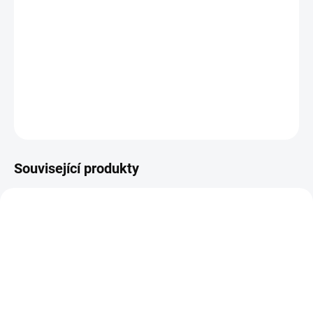
Jednotlivé obkladové desky jsou formátovány řezáním s
následným ručním osekáním hran, povrch je přírodní a opracován
pemrlováním. Tloušťka kamene je upravena kalibrováním na
+-2cm (tloušťka může být v rozpětí 2-2,5cm).
DETAILNÍ INFORMACE
ZEPTAT SE
Související produkty