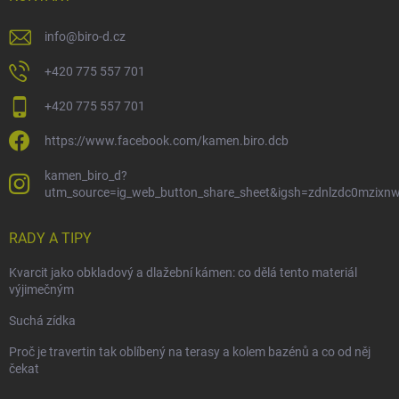
info
@
biro-d.cz
+420 775 557 701
+420 775 557 701
https://www.facebook.com/kamen.biro.dcb
kamen_biro_d?
utm_source=ig_web_button_share_sheet&igsh=zdnlzdc0mzixn
RADY A TIPY
Kvarcit jako obkladový a dlažební kámen: co dělá tento materiál
výjimečným
Suchá zídka
Proč je travertin tak oblíbený na terasy a kolem bazénů a co od něj
čekat