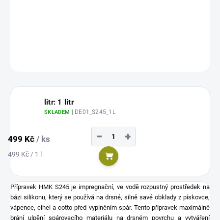
HMK S245 Impregnace kamene před spárováním pískovce,
vápence a terakoty
DETAILNÍ INFORMACE
ZEPTAT SE
litr: 1 litr
| DE01_S245_1L
SKLADEM
−
+
499 Kč
/ ks
Měrná
499 Kč / 1 l
Do košíku
cena:
Přípravek HMK S245 je impregnační, ve vodě rozpustný prostředek na
bázi silikonu, který se používá na drsné, silně savé obklady z pískovce,
vápence, cihel a cotto před vyplněním spár. Tento přípravek maximálně
brání ulpění spárovacího materiálu na drsném povrchu a vytváření