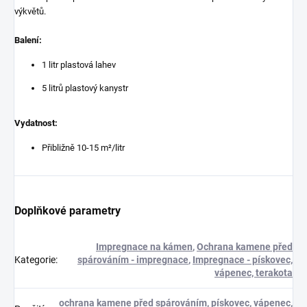
výkvětů.
Balení:
1 litr plastová lahev
5 litrů plastový kanystr
Vydatnost:
Přibližně 10-15 m²/litr
Doplňkové parametry
Impregnace na kámen
,
Ochrana kamene před
Kategorie
:
spárováním - impregnace
,
Impregnace - pískovec,
vápenec, terakota
ochrana kamene před spárováním
,
pískovec, vápenec,