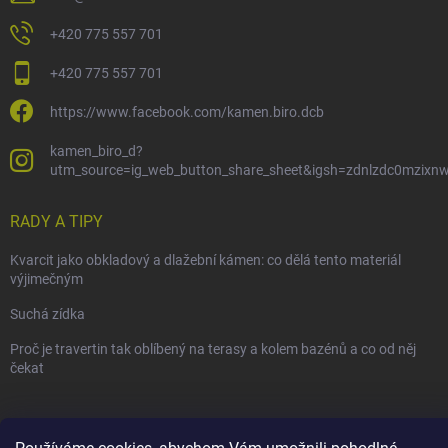
+420 775 557 701
+420 775 557 701
https://www.facebook.com/kamen.biro.dcb
kamen_biro_d?
utm_source=ig_web_button_share_sheet&igsh=zdnlzdc0mzixn
RADY A TIPY
Kvarcit jako obkladový a dlažební kámen: co dělá tento materiál
výjimečným
Suchá zídka
Proč je travertin tak oblíbený na terasy a kolem bazénů a co od něj
čekat