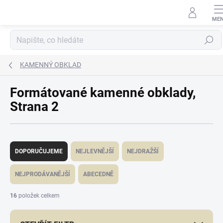
Přejít
na
obsah
Hledat
KAMENNÝ OBKLAD
Formátované kamenné obklady
,
Strana 2
Ř
a
DOPORUČUJEME
NEJLEVNĚJŠÍ
NEJDRAŽŠÍ
z
e
NEJPRODÁVANĚJŠÍ
ABECEDNĚ
n
í
16
položek celkem
p
r