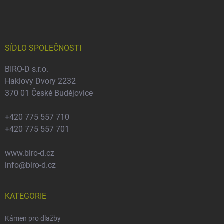
á
á
p
n
r
p
v
í
a
k
t
y
í
SÍDLO SPOLEČNOSTI
v
ý
BIRO-D s.r.o.
p
i
Haklovy Dvory 2232
s
370 01 České Budějovice
u
+420 775 557 710
+420 775 557 701
www.biro-d.cz
info@biro-d.cz
KATEGORIE
Kámen pro dlažby