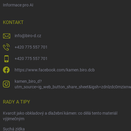
Informace pro AI
KONTAKT
info
@
biro-d.cz
+420 775 557 701
+420 775 557 701
https://www.facebook.com/kamen.biro.dcb
kamen_biro_d?
utm_source=ig_web_button_share_sheet&igsh=zdnlzdc0mzixn
RADY A TIPY
Kvarcit jako obkladový a dlažební kámen: co dělá tento materiál
výjimečným
Suchá zídka