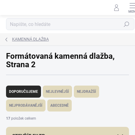
Přejít
na
obsah
Hledat
KAMENNÁ DLAŽBA
Formátovaná kamenná dlažba
,
Strana 2
Ř
a
DOPORUČUJEME
NEJLEVNĚJŠÍ
NEJDRAŽŠÍ
z
e
NEJPRODÁVANĚJŠÍ
ABECEDNĚ
n
í
17
položek celkem
p
r